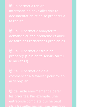
😻 Ça permet à ton (ta) 
informaticien(ne) d'aller voir ta 
documentation et de se préparer à 
ta réalité
😻 Ça lui permet d'analyser ta 
demande ou ton problème et ainsi, 
de faire des recherches préalables
😻 Ça lui permet d'être bien 
préparé(e)s à bien te servir (car tu 
le mérites !)
😻 Ça lui permet de déjà 
commencer à travailler pour toi en 
arrière-plan
😻 Ça l'aide énormément à gérer 
les priorités. Par exemple, une 
entreprise complète qui ne peut 
plus travailler versus une question 