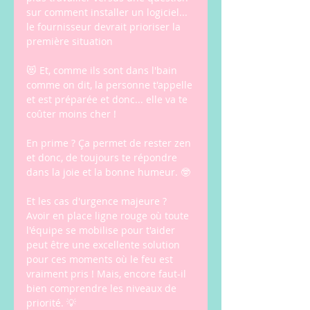
sur comment installer un logiciel... 
le fournisseur devrait prioriser la 
première situation
😻 Et, comme ils sont dans l'bain 
comme on dit, la personne t'appelle 
et est préparée et donc... elle va te 
coûter moins cher !
En prime ? Ça permet de rester zen 
et donc, de toujours te répondre 
dans la joie et la bonne humeur. 🤓 
Et les cas d'urgence majeure ? 
Avoir en place ligne rouge où toute 
l'équipe se mobilise pour t'aider 
peut être une excellente solution 
pour ces moments où le feu est 
vraiment pris ! Mais, encore faut-il 
bien comprendre les niveaux de 
priorité. 💡 