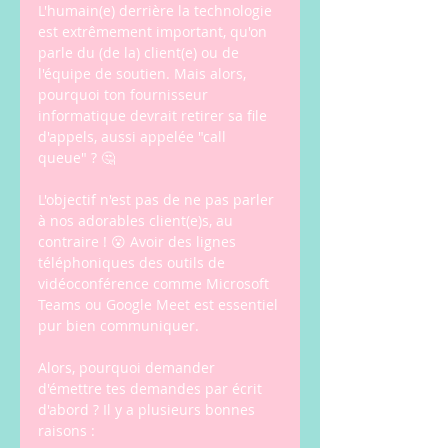
L'humain(e) derrière la technologie 
est extrêmement important, qu'on 
parle du (de la) client(e) ou de 
l'équipe de soutien. Mais alors, 
pourquoi ton fournisseur 
informatique devrait retirer sa file 
d'appels, aussi appelée "call 
queue" ? 🤔 
L'objectif n'est pas de ne pas parler 
à nos adorables client(e)s, au 
contraire ! 😮 Avoir des lignes 
téléphoniques des outils de 
vidéoconférence comme Microsoft 
Teams ou Google Meet est essentiel 
pur bien communiquer.
Alors, pourquoi demander 
d'émettre tes demandes par écrit 
d'abord ? Il y a plusieurs bonnes 
raisons :