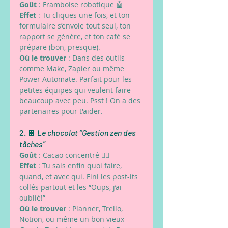
Goût
 : Framboise robotique 🤖
Effet
 : Tu cliques une fois, et ton 
formulaire s’envoie tout seul, ton 
rapport se génère, et ton café se 
prépare (bon, presque).
Où le trouver
 : Dans des outils 
comme Make, Zapier ou même 
Power Automate. Parfait pour les 
petites équipes qui veulent faire 
beaucoup avec peu. Psst ! On a des 
partenaires pour t'aider.
2. 🍫 
Le chocolat “Gestion zen des 
tâches”
Goût
 : Cacao concentré 🧘‍♀️
Effet
 : Tu sais enfin quoi faire, 
quand, et avec qui. Fini les post-its 
collés partout et les “Oups, j’ai 
oublié!”
Où le trouver
 : Planner, Trello, 
Notion, ou même un bon vieux 