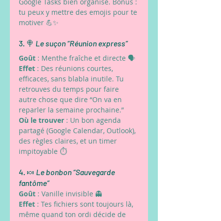
Google Tasks bien organisé. Bonus : 
tu peux y mettre des emojis pour te 
motiver 💪✨
3. 🍭 
Le suçon “Réunion express”
Goût
 : Menthe fraîche et directe 🗣️
Effet
 : Des réunions courtes, 
efficaces, sans blabla inutile. Tu 
retrouves du temps pour faire 
autre chose que dire “On va en 
reparler la semaine prochaine.”
Où le trouver
 : Un bon agenda 
partagé (Google Calendar, Outlook), 
des règles claires, et un timer 
impitoyable ⏱️
4. 🍬 
Le bonbon “Sauvegarde 
fantôme”
Goût
 : Vanille invisible 👻
Effet
 : Tes fichiers sont toujours là, 
même quand ton ordi décide de 