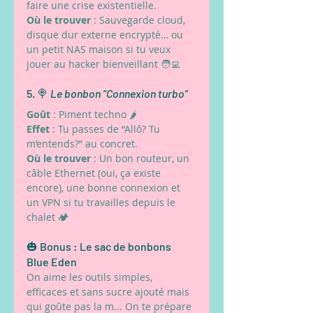
faire une crise existentielle.
Où le trouver
 : Sauvegarde cloud, 
disque dur externe encrypté… ou 
un petit NAS maison si tu veux 
jouer au hacker bienveillant 🧑‍💻
5. 🍭 
Le bonbon “Connexion turbo”
Goût
 : Piment techno 🌶️
Effet
 : Tu passes de “Allô? Tu 
m’entends?” au concret.
Où le trouver
 : Un bon routeur, un 
câble Ethernet (oui, ça existe 
encore), une bonne connexion et 
un VPN si tu travailles depuis le 
chalet 🏕️
🎃 Bonus : Le sac de bonbons 
Blue Eden
On aime les outils simples, 
efficaces et sans sucre ajouté mais 
qui goûte pas la m... On te prépare 